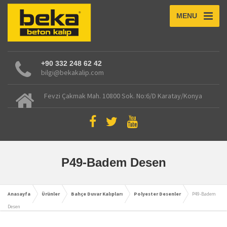
MENU
+90 332 248 62 42
bilgi@bekakalip.com
Fevzi Çakmak Mah. 10800 Sok. No:6/D Karatay/Konya
P49-Badem Desen
Anasayfa
Ürünler
Bahçe Duvar Kalıpları
Polyester Desenler
P49-Badem
Desen