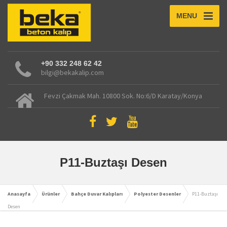
MENU
+90 332 248 62 42
bilgi@bekakalip.com
Fevzi Çakmak Mah. 10800 Sok. No:6/D Karatay/Konya
P11-Buztaşı Desen
Anasayfa
Ürünler
Bahçe Duvar Kalıpları
Polyester Desenler
P11-Buztaşı
Desen