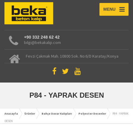
MENU
+90 332 248 62 42
bilgi@bekakalip.com
Fevzi Çakmak Mah. 10800 Sok. No:6/D Karatay/Konya
P84 - YAPRAK DESEN
Anasayfa
Ürünler
Bahçe Duvar Kalıpları
Polyester Desenler
P84 - YAPRAK
DESEN